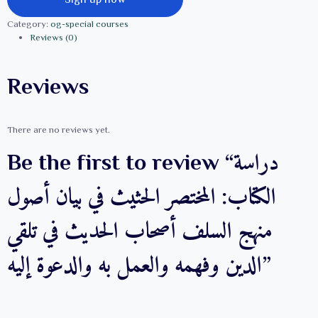
الكتاب:
المختصر
Category:
og-special courses
الحثيث
Reviews (0)
في
بيان
أصول
Reviews
منهج
السلف
أصحاب
الحديث
There are no reviews yet.
في
تلقي
Be the first to review “دراسة
الدين
وفهمه
الكتاب: المختصر الحثيث في بيان أصول
والعمل
به
والدعوة
منهج السلف أصحاب الحديث في تلقي
إليه
quantity
الدين وفهمه والعمل به والدعوة إليه”