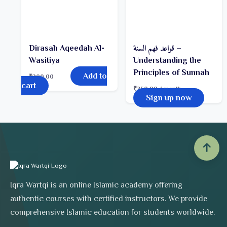
Dirasah Aqeedah Al-
قواعد فهم السنة –
Wasitiya
Understanding the
Principles of Sunnah
Add to
₹
200.00
cart
₹
250.00
/ month
Sign up now
Iqra Wartqi is an online Islamic academy offering
authentic courses with certified instructors. We provide
comprehensive Islamic education for students worldwide.